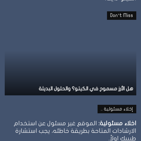
Don’t Miss
هل
نظ
الأرز
ال
مسموح
عل
في
ال
الكيتو؟
وإ
والحلول
تو
البديلة
ال
هل الأرز مسموح في الكيتو؟ والحلول البديلة
ن
إخلاء مسئولية ..
اخلاء مسئولية:
الموقع غير مسئول عن استخدام
الارشادات المتاحة بطريقة خاطئه، يجب استشارة
طبيبك اولاً.