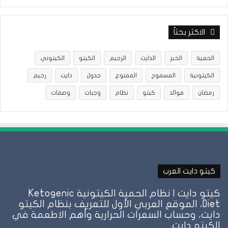
الاكثر بحثاً
الحمية
الخبز
الدايت
الرجيم
الكيتو
الكيتوني
الكيتونية
المسموح
الممنوع
جدول
دايت
رجيم
رمضان
فوائد
كيتو
نظام
وجبات
وصفات
كيتو دايت العرب
كيتو دايت | نظام الحمية الكيتونية Ketogenic
Diet، الموقع العربي الأول للتعريف بنظام الكيتو
دايت، وحساب السعرات الحرارية وأهم الاطعمة في
الكيتو دايت.