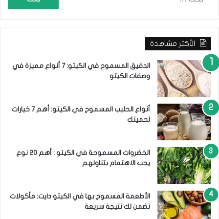
ل
ع
ب
و
ح
ا
ث
م
الأكثر مشاهدة
ع
ل
ن
ا
:
الدقيق المسموح في الكيتو: 7 أنواع مميزة في
ل
وصفات الكيتو
خ
ط
ر
أنواع الحليب المسموح في الكيتو: أهم 7 خيارات
و
لحميتك
ا
ل
ع
ل
الخضروات المسموحة في الكيتو : أهم 20 نوع
ا
يجب الاهتمام بتناولهم
ج
الأطعمة المسموح بها في الكيتو دايت: مأكولات
تضمن لك نتيجة سريعة