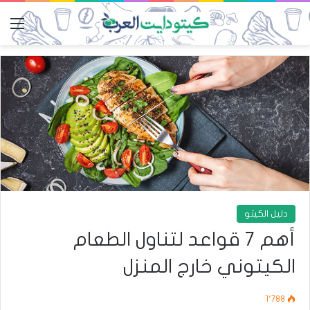
الق
دليل الكيتو
أهم 7 قواعد لتناول الطعام
الكيتوني خارج المنزل
1٬788