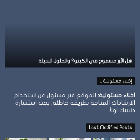
هل
نظ
الأرز
ال
مسموح
عل
في
ال
الكيتو؟
وإ
والحلول
تو
البديلة
ال
هل الأرز مسموح في الكيتو؟ والحلول البديلة
ن
إخلاء مسئولية ..
اخلاء مسئولية:
الموقع غير مسئول عن استخدام
الارشادات المتاحة بطريقة خاطئه، يجب استشارة
طبيبك اولاً.
Last Modified Posts