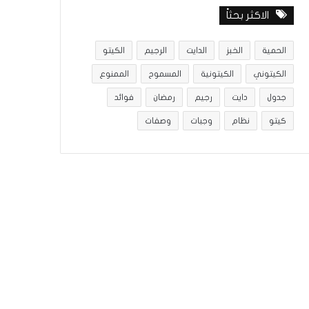
الاكثر بحثاً
الحمية
الخبز
الدايت
الرجيم
الكيتو
الكيتوني
الكيتونية
المسموح
الممنوع
جدول
دايت
رجيم
رمضان
فوائد
كيتو
نظام
وجبات
وصفات