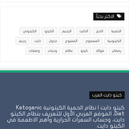
الاكثر بحثاً
الحمية
الخبز
الدايت
الرجيم
الكيتو
الكيتوني
الكيتونية
المسموح
الممنوع
جدول
دايت
رجيم
رمضان
فوائد
كيتو
نظام
وجبات
وصفات
كيتو دايت العرب
كيتو دايت | نظام الحمية الكيتونية Ketogenic
Diet، الموقع العربي الأول للتعريف بنظام الكيتو
دايت، وحساب السعرات الحرارية وأهم الاطعمة في
الكيتو دايت.