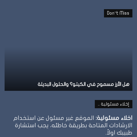
Don’t Miss
نظام
نظ
الطيبات:
ال
علامة
ال
الشبع
ف
وإمتى
ال
توقف
وإ
الأكل؟
تل
نظام الطيبات: علامة الشبع وإمتى توقف الأكل؟
ن
إخلاء مسئولية ..
اخلاء مسئولية:
الموقع غير مسئول عن استخدام
الارشادات المتاحة بطريقة خاطئه، يجب استشارة
طبيبك اولاً.