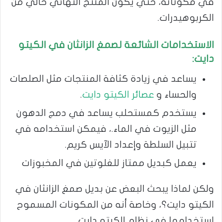
في مكوناته، حتي يكون المنتج النهائي خالي من
الكربوهيدرات.
الاستخدامات الشائعة لصمغ الزانثان في الكيتو
دايت:
يساعد في زيادة كثافة المنتجات مثل الصلصات
والحساء و
عصائر الكيتو دايت
.
يستخدم كمستحلب يساعد في دمج الدهون
مثل الزيوت في الماء.، فيمكن استخدامه في
تتبيل السلطة وإعداد الآيس كريم.
يعمل كبديل ممتاز للغلوتين في المخبوزات
ولكن لماذا يبحث البعض عن بديل صمغ الزانثان في
الكيتو دايت؟، وخاصة أنه من المكونات المسموح
استخدامها في نظام الكيتو دايت.