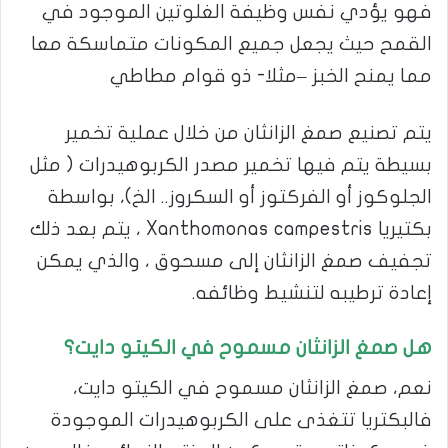
فهو يؤدي نفس وظيفة الغلوتين الموجود في
القمح حيث يجعل جميع المكونات متماسكة معا
مما يمنح الخبز –مثلا- ذو قوام مطاطي
يتم تصنيع صمغ الزانثان من خلال عملية تخمير
بسيطة يتم فيها تخمير مصدر الكربوهيدرات ( مثل
الجلوكوز أو الفركتوز أو السكروز.. الخ)، بواسطة
بكتيريا Xanthomonas campestris ، يتم بعد ذلك
تجفيف صمغ الزانثان إلى مسحوق ، والذي يمكن
إعادة ترطيبه لتنشيط وظائفه.
هل صمغ الزانثان مسموح في الكيتو دايت؟
نعم، صمغ الزانثان مسموح في الكيتو دايت،
فالبكتريا تتغذى على الكربوهيدرات الموجودة