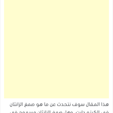
هذا المقال سوف نتحدث عن ما هو صمغ الزانثان
في الكيتو دايت، وهل صمغ الزانثان مسموح في