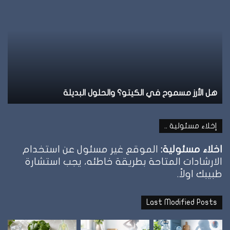
أرز
الطيب
سموح
علام
ي
الشب
لكيتو؟
وإمت
الحلول
توق
لبديلة
الأكل
هل الأرز مسموح في الكيتو؟ والحلول البديلة
نظام
إخلاء مسئولية ..
اخلاء مسئولية:
الموقع غير مسئول عن استخدام
الارشادات المتاحة بطريقة خاطئه، يجب استشارة
طبيبك اولاً.
Last Modified Posts