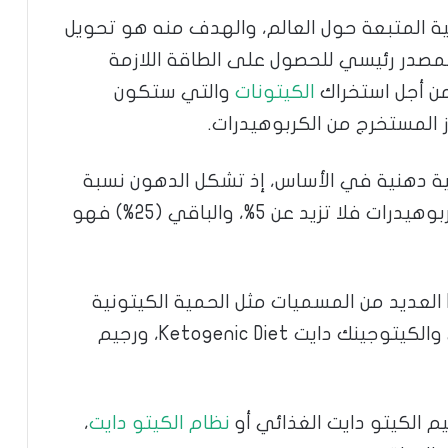
ية المتبعة حول العالم، والهدف منه هو تحويل
مصدر رئيسي للحصول على الطاقة اللازمة
من أجل استخراك
الكيتونات
والتي ستكون
 المستخرج من الكربوهيدرات.
ية دهنية في الأساس، إذ تشكل الدهون نسبة
70% من السعرات الحرارية اليومية، أما الكربوهيدرات فلا تزيد عن 5%، والباقي (25%) فهو
ويطلق على رجيم الكيتو دايت Keto Diet العديد من المسميات مثل الحمية الكيتونية
والنظام الكيتوني ونظام الكيتو الغذائي والكيتوجينك دايت Ketogenic Diet، ورجيم
 الكيتو دايت الغذائي أو
نظام الكيتو دايت
،