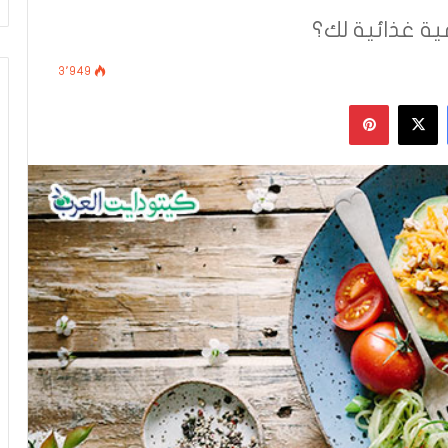
ة غذائية لك؟
3٬949
فيسبوك
‫X
بينتيريست