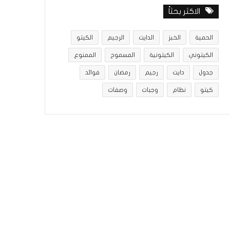
الاكثر بحثاً
الحمية
الخبز
الدايت
الرجيم
الكيتو
الكيتوني
الكيتونية
المسموح
الممنوع
جدول
دايت
رجيم
رمضان
فوائد
كيتو
نظام
وجبات
وصفات