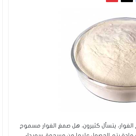
 الغوار، يتسأل كثيرون، هل صمغ الغوار مسموح
و مادة يتم الحصول عليها من مسحوق سويداء