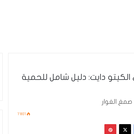
كيتو دايت: دليل شامل للحمية
1٬801
فيسبوك
‫X
بينتيريست