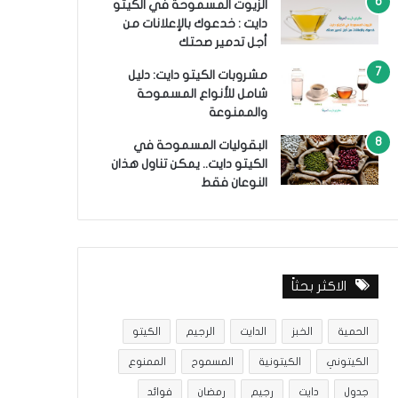
الزيوت المسموحة في الكيتو
دايت : خدعوك بالإعلانات من
أجل تدمير صحتك
مشروبات الكيتو دايت: دليل
شامل للأنواع المسموحة
والممنوعة
البقوليات المسموحة في
الكيتو دايت.. يمكن تناول هذان
النوعان فقط
الاكثر بحثاً
الحمية
الخبز
الدايت
الرجيم
الكيتو
الكيتوني
الكيتونية
المسموح
الممنوع
جدول
دايت
رجيم
رمضان
فوائد