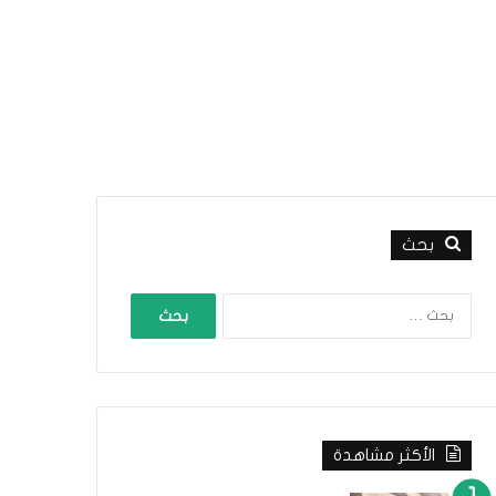
بحث
ا
ل
ب
ح
ث
ع
ن
الأكثر مشاهدة
: