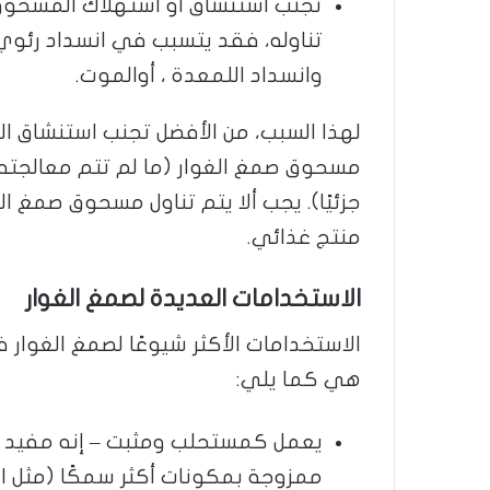
تجنب استنشاق أو استهلاك المسحوق 
تناوله، فقد يتسبب في انسداد رئوي، 
وانسداد اللمعدة ، أوالموت.
لهذا السبب، من الأفضل تجنب استنشاق 
مسحوق صمغ الغوار (ما لم تتم معالجته 
جزئيًا). يجب ألا يتم تناول مسحوق صمغ ا
منتج غذائي.
الاستخدامات العديدة لصمغ الغوار
الاستخدامات الأكثر شيوعًا لصمغ الغوا
هي كما يلي:
يعمل كمستحلب ومثبت – إنه مفيد جدً
ممزوجة بمكونات أكثر سمكًا (مثل ال