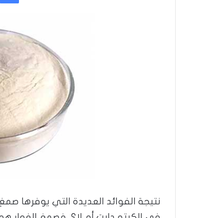
نتيجة الفوائد العديدة التي يوفرها صمغ
في الكيتو دايت أم لا؟، فصمغ الغوار ه