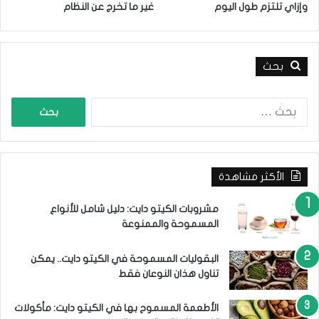
ن
وإزاي تلتزم طول اليوم
غير ما تخرج عن النظام
ل
ا
ب
ل
ع
ل
ل
ج
بحث
ي
و
ه
ء
ا
ا
ا
ب
ل
ل
س
ب
ي
ه
ح
ه
و
ث
ا
ل
الأكثر مشاهدة
ع
ة
ن
:
مشروبات الكيتو دايت: دليل شامل للأنواع
المسموحة والممنوعة
البقوليات المسموحة في الكيتو دايت.. يمكن
تناول هذان النوعان فقط
الأطعمة المسموح بها في الكيتو دايت: مأكولات