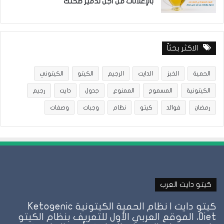
بالإعلانات من أجل تدمير صحتك
الاكثر بحثاً
الحمية
الخبز
الدايت
الرجيم
الكيتو
الكيتوني
الكيتونية
المسموح
الممنوع
جدول
دايت
رجيم
رمضان
فوائد
كيتو
نظام
وجبات
وصفات
كيتو دايت العرب
كيتو دايت | نظام الحمية الكيتونية Ketogenic
Diet، الموقع العربي الأول للتعريف بنظام الكيتو