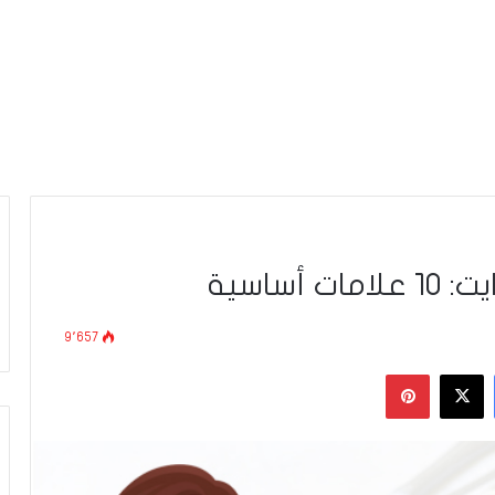
ساسية
9٬657
فيسبوك
‫X
بينتيريست