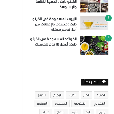
الكيتو دايت : أهمها الكنافة
والبسبوسة
الزيوت المسموحة في الكيتو
دايت : خدعوك بالإعلانات من
أجل تدمير صحتك
الفواكه المسموحة في الكيتو
دايت: أفضل 12 نوع للحميتك
الاكثر بحثاً
الحمية
الخبز
الدايت
الرجيم
الكيتو
الكيتوني
الكيتونية
المسموح
الممنوع
جدول
دايت
رجيم
رمضان
فوائد