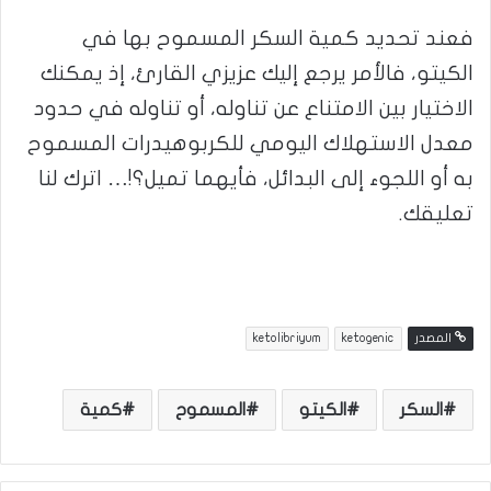
فعند تحديد كمية السكر المسموح بها في
الكيتو، فالأمر يرجع إليك عزيزي القارئ، إذ يمكنك
الاختيار بين الامتناع عن تناوله، أو تناوله في حدود
معدل الاستهلاك اليومي للكربوهيدرات المسموح
به أو اللجوء إلى البدائل، فأيهما تميل؟!… اترك لنا
تعليقك.
المصدر
ketogenic
ketolibriyum
السكر
الكيتو
المسموح
كمية