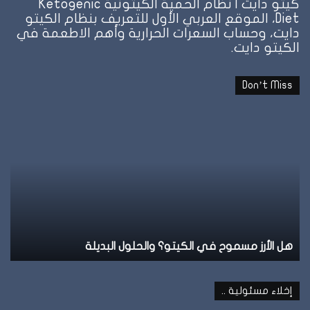
كيتو دايت | نظام الحمية الكيتونية Ketogenic
Diet، الموقع العربي الأول للتعريف بنظام الكيتو
دايت، وحساب السعرات الحرارية وأهم الاطعمة في
الكيتو دايت.
Don’t Miss
هل
نظ
الأرز
ال
مسموح
عل
في
ال
الكيتو؟
وإ
والحلول
تو
البديلة
ال
هل الأرز مسموح في الكيتو؟ والحلول البديلة
ن
إخلاء مسئولية ..