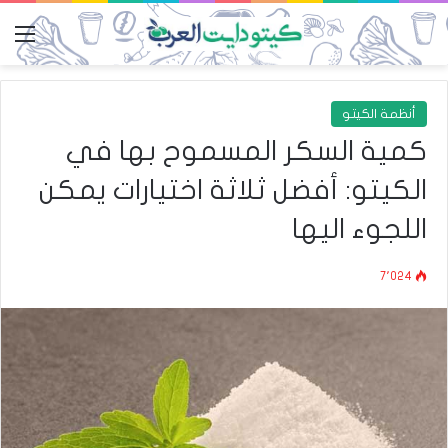
الق
أنظمة الكيتو
كمية السكر المسموح بها في
الكيتو: أفضل ثلاثة اختيارات يمكن
اللجوء اليها
7٬024