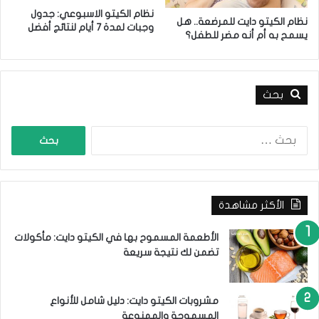
ا
ي
نظام الكيتو الاسبوعي: جدول
س
ل
نظام الكيتو دايت للمرضعة.. هل
وجبات لمدة 7 أيام لنتائج أفضل
و
ش
يسمح به أم أنه مضر للطفل؟
ا
ا
ل
م
ك
ل
ي
بحث
ل
ت
أ
و
ه
ا
م
ل
ا
ب
ل
ح
أ
ث
ط
الأكثر مشاهدة
ع
ع
ن
م
:
الأطعمة المسموح بها في الكيتو دايت: مأكولات
ة
تضمن لك نتيجة سريعة
م
ن
أ
مشروبات الكيتو دايت: دليل شامل للأنواع
ج
المسموحة والممنوعة