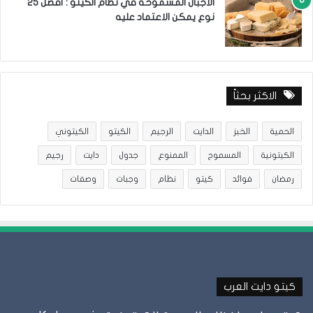
الاجبان المسموحه في نظام الكيتو : أفضل 25
نوع يمكن الاعتماد عليه
الاكثر بحثاً
الحمية
الخبز
الدايت
الرجيم
الكيتو
الكيتوني
الكيتونية
المسموح
الممنوع
جدول
دايت
رجيم
رمضان
فوائد
كيتو
نظام
وجبات
وصفات
كيتو دايت العرب