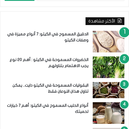
ب
ة
ح
ا
ث
ل
الأكثر مشاهدة
ع
م
ن
ث
:
الدقيق المسموح في الكيتو: 7 أنواع مميزة في
ل
وصفات الكيتو
ى
ل
إ
ن
الخضروات المسموحة في الكيتو : أهم 20 نوع
ق
يجب الاهتمام بتناولهم
ا
ص
ا
البقوليات المسموحة في الكيتو دايت.. يمكن
ل
تناول هذان النوعان فقط
و
ز
أنواع الحليب المسموح في الكيتو: أهم 7 خيارات
ن
لحميتك