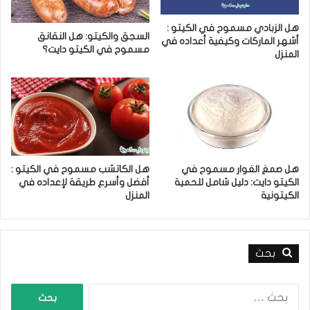
م
ث
ا
ر
هل الزبادي مسموح في الكيتو :
ل
ف
السجق والكيتو: هل النقانق
أشهر الماركات وكيفية أعداده في
ك
ا
مسموح في الكيتو دايت؟
المنزل
ي
ع
ت
ل
و
ي
ن
ه
ي
:
ت
ع
ر
هل صمغ الغوار مسموح في
هل الكاتشب مسموح في الكيتو :
ف
الكيتو دايت: دليل شامل للحمية
أفضل وأسرع طريقة لإعداده في
ع
الكيتونية
المنزل
ل
ى
ا
ل
بحث
ط
ر
ا
ي
ل
ق