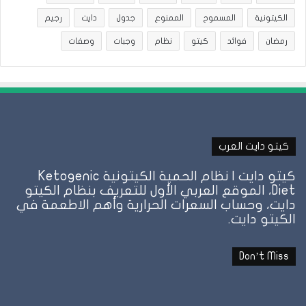
الكيتونية
المسموح
الممنوع
جدول
دايت
رجيم
رمضان
فوائد
كيتو
نظام
وجبات
وصفات
كيتو دايت العرب
كيتو دايت | نظام الحمية الكيتونية Ketogenic
Diet، الموقع العربي الأول للتعريف بنظام الكيتو
دايت، وحساب السعرات الحرارية وأهم الاطعمة في
الكيتو دايت.
Don’t Miss
هل
نظ
الأرز
ال