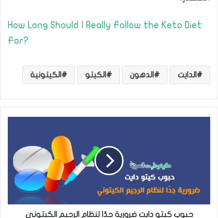
How Long Should I Really Follow the Keto Diet
For?
الدايت
الدهون
الكيتو
الكيتونية
ح
ب
و
ب
ك
ي
ت
و
د
ا
حبوب كيتو دايت ضرورية جدًا لنظام الرجيم الكيتوني