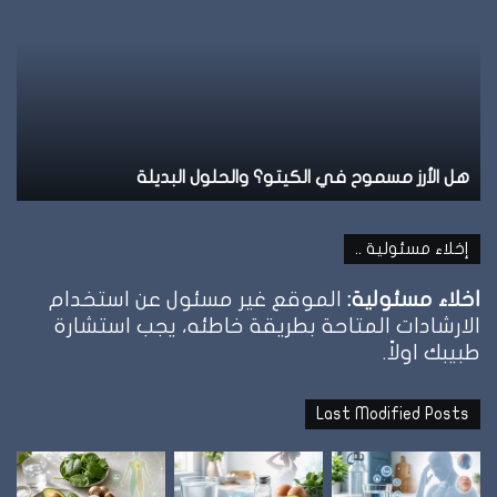
مسموح
عل
في
ال
الكيتو؟
وإ
والحلول
تو
البديلة
ال
هل الأرز مسموح في الكيتو؟ والحلول البديلة
ن
إخلاء مسئولية ..
اخلاء مسئولية:
الموقع غير مسئول عن استخدام
الارشادات المتاحة بطريقة خاطئه، يجب استشارة
طبيبك اولاً.
Last Modified Posts