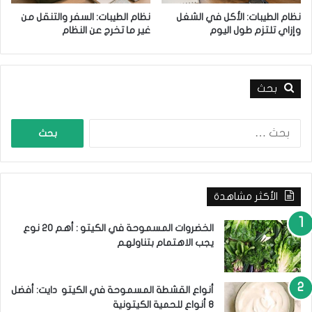
ي
ق
نظام الطيبات: الأكل في الشغل
نظام الطيبات: السفر والتنقل من
د
وإزاي تلتزم طول اليوم
غير ما تخرج عن النظام
م
ن
ت
بحث
ا
ئ
ج
ا
م
ل
ض
ب
م
ح
و
ث
ن
الأكثر مشاهدة
ع
ة
ن
و
:
الخضروات المسموحة في الكيتو : أهم 20 نوع
س
يجب الاهتمام بتناولهم
ر
ي
ع
أنواع القشطة المسموحة في الكيتو دايت: أفضل
ة
8 أنواع للحمية الكيتونية