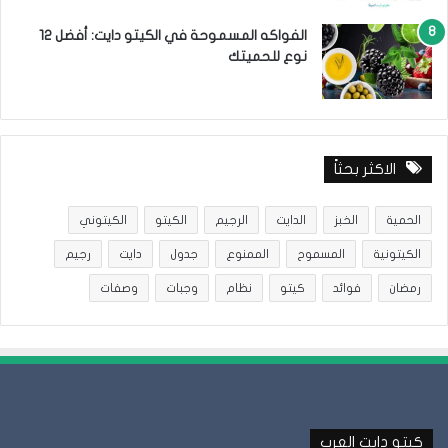
الفواكه المسموحة في الكيتو دايت: أفضل 12
نوع للحميتك
الاكثر بحثاً
الحمية
الخبز
الدايت
الرجيم
الكيتو
الكيتوني
الكيتونية
المسموح
الممنوع
جدول
دايت
رجيم
رمضان
فوائد
كيتو
نظام
وجبات
وصفات
كيتو دايت العرب