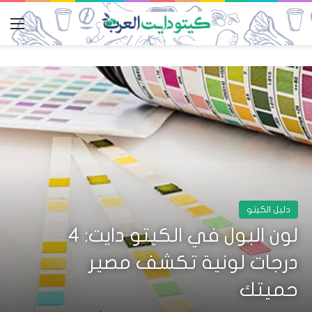
الق
دليل الكيتو
لون البول في الكيتو دايت: 4
درجات لونية تكشف مصير
حميتك