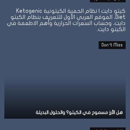
كيتو دايت | نظام الحمية الكيتونية Ketogenic
Diet، الموقع العربي الأول للتعريف بنظام الكيتو
دايت، وحساب السعرات الحرارية وأهم الاطعمة في
الكيتو دايت.
Don’t Miss
نظام
نظ
الطيبات:
ال
علامة
ال
الشبع
ف
وإمتى
ال
توقف
وإ
الأكل؟
تل
نظام الطيبات: علامة الشبع وإمتى توقف الأكل؟
ن