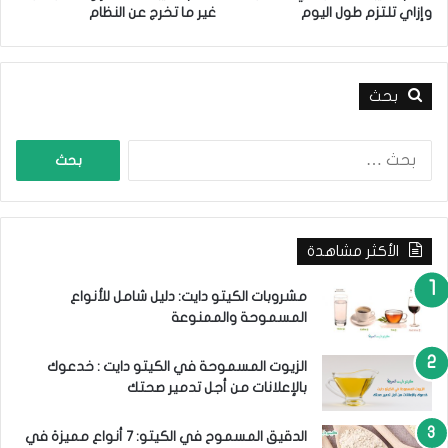
ة
وإزاي تلتزم طول اليوم
غير ما تخرج عن النظام
7
ا
أ
ل
ن
ك
و
ي
بحث
ا
ت
ع
و
ا
ن
ل
ي
ب
ة
ح
ث
الأكثر مشاهدة
ع
ن
:
مشروبات الكيتو دايت: دليل شامل للأنواع
المسموحة والممنوعة
الزيوت المسموحة في الكيتو دايت : خدعوك
بالإعلانات من أجل تدمير صحتك
الدقيق المسموح في الكيتو: 7 أنواع مميزة في