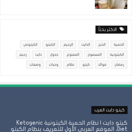
الاكثر بحثاً
الحمية
الخبز
الدايت
الرجيم
الكيتو
الكيتوني
الكيتونية
المسموح
الممنوع
جدول
دايت
رجيم
رمضان
فوائد
كيتو
نظام
وجبات
وصفات
كيتو دايت العرب
كيتو دايت | نظام الحمية الكيتونية Ketogenic
Diet، الموقع العربي الأول للتعريف بنظام الكيتو