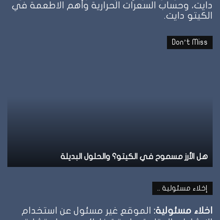
دايت، وحساب السعرات الحرارية وأهم الاطعمة في
الكيتو دايت.
Don’t Miss
هل
نظ
الأرز
ال
مسموح
عل
في
ال
الكيتو؟
وإ
والحلول
تو
البديلة
ال
هل الأرز مسموح في الكيتو؟ والحلول البديلة
ن
إخلاء مسئولية ..
اخلاء مسئولية:
الموقع غير مسئول عن استخدام