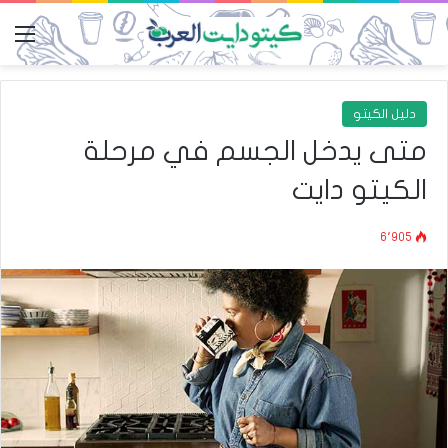
الق
دليل الكيتو
متى يدخل الجسم في مرحلة
الكيتو دايت
6٬905