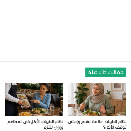
ي
ك
د
ي
ر
ت
ا
و
ت
ه
و
ا
ل
أ
ف
ض
ل
مقالات ذات صلة
؟
نظام الطيبات: علامة الشبع وإمتى
نظام الطيبات: الأكل في المطاعم
توقف الأكل؟
وإزاي تلتزم