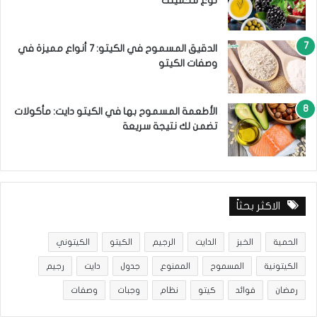
نوع للحميتك
الدقيق المسموح في الكيتو: 7 أنواع مميزة في
وصفات الكيتو
الأطعمة المسموح بها في الكيتو دايت: مأكولات
تضمن لك نتيجة سريعة
الاكثر بحثاً
الحمية
الخبز
الدايت
الرجيم
الكيتو
الكيتوني
الكيتونية
المسموح
الممنوع
جدول
دايت
رجيم
رمضان
فوائد
كيتو
نظام
وجبات
وصفات