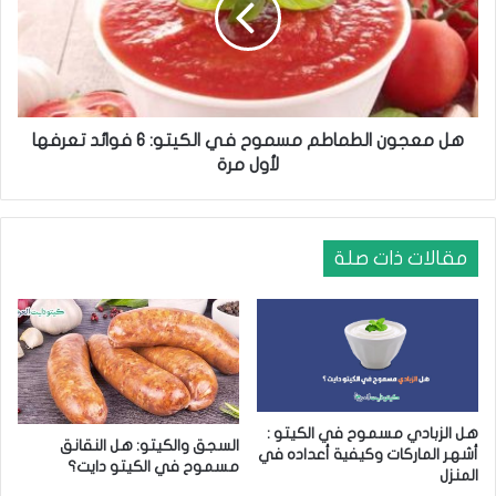
س
ج
م
و
و
ن
ح
ا
ف
ل
ي
ط
هل معجون الطماطم مسموح في الكيتو: 6 فوائد تعرفها
ا
م
لأول مرة
ل
ا
ك
ط
ي
م
ت
م
مقالات ذات صلة
و
س
.
م
.
و
م
ح
ع
ف
ل
ي
و
ا
هل الزبادي مسموح في الكيتو :
م
ل
السجق والكيتو: هل النقانق
أشهر الماركات وكيفية أعداده في
ا
ك
مسموح في الكيتو دايت؟
المنزل
ت
ي