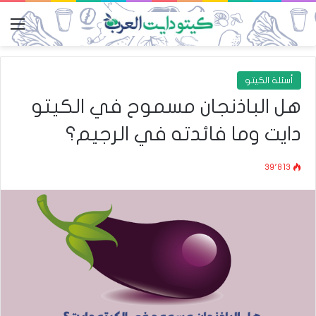
الق
أسئلة الكيتو
هل الباذنجان مسموح في الكيتو
دايت وما فائدته في الرجيم؟
39٬813