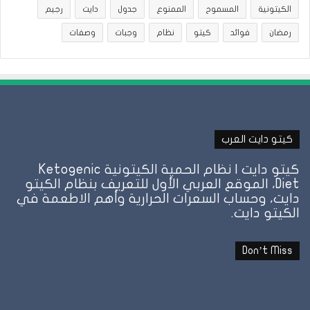
الكيتونية
المسموح
الممنوع
جدول
دايت
رجيم
رمضان
فوائد
كيتو
نظام
وجبات
وصفات
كيتو دايت العرب
كيتو دايت | نظام الحمية الكيتونية Ketogenic
Diet، الموقع العربي الأول للتعريف بنظام الكيتو
دايت، وحساب السعرات الحرارية وأهم الاطعمة في
الكيتو دايت.
Don’t Miss
نظام
الطيبات:
علامة