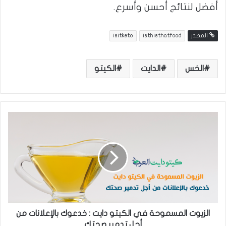
أفضل لنتائج أحسن وأسرع.
المصدر
isthisthatfood
isitketo
الخس
الدايت
الكيتو
ا
ل
ز
ي
و
ت
ا
ل
م
س
الزيوت المسموحة في الكيتو دايت : خدعوك بالإعلانات من
م
أجل تدمير صحتك