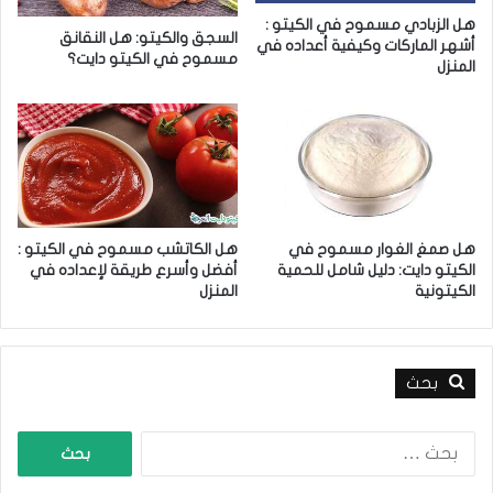
ب
ي
هل الزبادي مسموح في الكيتو :
ا
ت
السجق والكيتو: هل النقانق
أشهر الماركات وكيفية أعداده في
ل
و
مسموح في الكيتو دايت؟
المنزل
إ
د
ع
ا
ل
ي
ا
ت
ن
:
ا
د
ت
ل
م
ي
هل صمغ الغوار مسموح في
هل الكاتشب مسموح في الكيتو :
ن
ل
الكيتو دايت: دليل شامل للحمية
أفضل وأسرع طريقة لإعداده في
أ
ش
الكيتونية
المنزل
ج
ا
ل
م
ت
ل
د
ل
بحث
م
ح
ي
م
ا
ر
ي
ل
ص
ت
ب