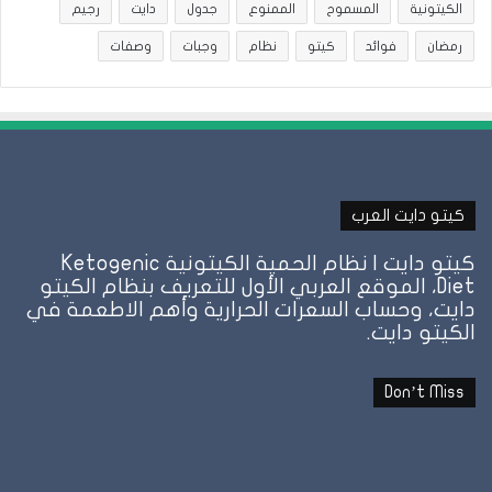
الكيتونية
المسموح
الممنوع
جدول
دايت
رجيم
رمضان
فوائد
كيتو
نظام
وجبات
وصفات
كيتو دايت العرب
كيتو دايت | نظام الحمية الكيتونية Ketogenic
Diet، الموقع العربي الأول للتعريف بنظام الكيتو
دايت، وحساب السعرات الحرارية وأهم الاطعمة في
الكيتو دايت.
Don’t Miss
نظام
الطيبات:
علامة