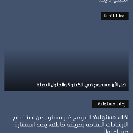
Don’t Miss
هل
نظ
الأرز
ال
مسموح
عل
في
ال
الكيتو؟
وإ
والحلول
تو
البديلة
ال
هل الأرز مسموح في الكيتو؟ والحلول البديلة
ن
إخلاء مسئولية ..
اخلاء مسئولية:
الموقع غير مسئول عن استخدام
الارشادات المتاحة بطريقة خاطئه، يجب استشارة
طبيبك اولاً.