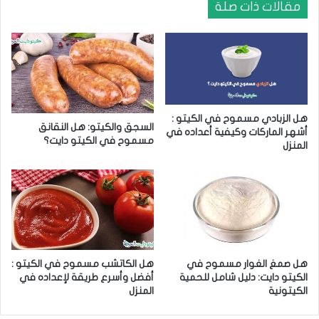
و
ي
مقالات ذات صلة
:
ا
أ
ل
ه
ك
م
ي
7
ت
خ
و
ي
:
هل الزبادي مسموح في الكيتو :
ا
السجق والكيتو: هل النقانق
أشهر الماركات وكيفية أعداده في
ر
8
مسموح في الكيتو دايت؟
المنزل
ا
ف
ت
و
ل
ا
ح
ئ
م
د
ي
ت
ت
غ
ك
ي
هل صمغ الغوار مسموح في
هل الكاتشب مسموح في الكيتو :
ر
الكيتو دايت: دليل شامل للحمية
أفضل وأسرع طريقة لإعداده في
م
الكيتونية
المنزل
ص
ي