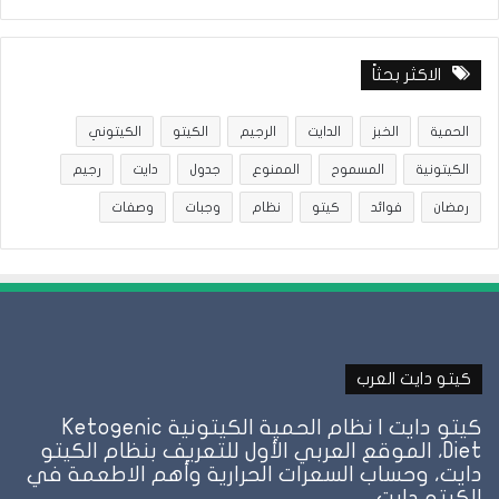
الاكثر بحثاً
الحمية
الخبز
الدايت
الرجيم
الكيتو
الكيتوني
الكيتونية
المسموح
الممنوع
جدول
دايت
رجيم
رمضان
فوائد
كيتو
نظام
وجبات
وصفات
كيتو دايت العرب
كيتو دايت | نظام الحمية الكيتونية Ketogenic
Diet، الموقع العربي الأول للتعريف بنظام الكيتو
دايت، وحساب السعرات الحرارية وأهم الاطعمة في
الكيتو دايت.