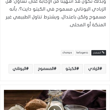
وبذلك نكون قد انتهينا من الإجابة على تساؤل: هل
الزبادي اليوناني مسموح في الكيتو دايت؟، بأنه
مسموح ولكن باعتدال، ويشترط تناول الطبيعي غير
المنكة أو المحلى.
المصدر
ketogenic
chomps
الزبادي
الكيتو
المسموح
اليوناني
أ
ن
و
ا