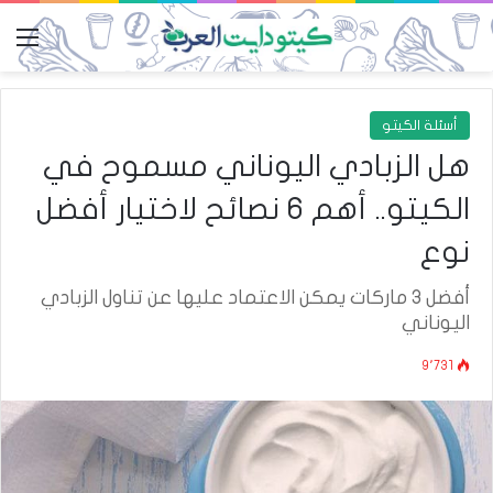
الق
أسئلة الكيتو
هل الزبادي اليوناني مسموح في
الكيتو.. أهم 6 نصائح لاختيار أفضل
نوع
أفضل 3 ماركات يمكن الاعتماد عليها عن تناول الزبادي
اليوناني
9٬731