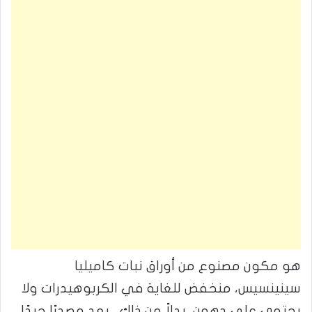
هو مكون مصنوع من أوراق نبات كاميليا
سينينسيس، منخفض للغاية في الكربوهيدرات ولا
يحتوي على دهون، بدلاً من ذلك ، يعد مصدرًا جيدًا