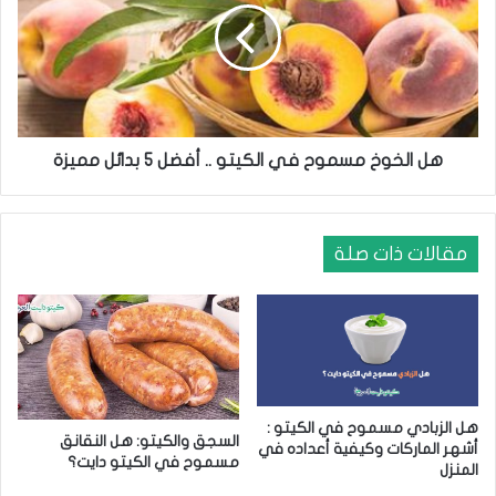
ي
ل
ا
خ
ل
و
ك
خ
ي
م
ت
س
و
م
هل الخوخ مسموح في الكيتو .. أفضل 5 بدائل مميزة
و
ح
ف
ي
مقالات ذات صلة
ا
ل
ك
ي
ت
و
.
هل الزبادي مسموح في الكيتو :
.
السجق والكيتو: هل النقانق
أشهر الماركات وكيفية أعداده في
أ
مسموح في الكيتو دايت؟
المنزل
ف