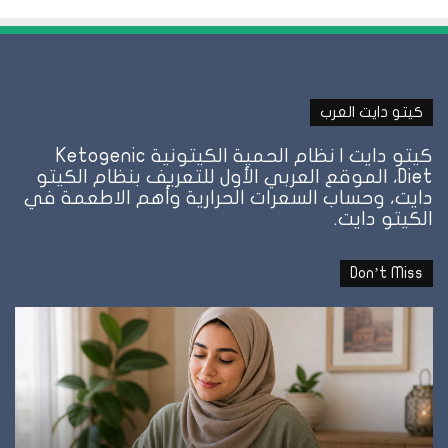
كيتو دايت العرب
كيتو دايت | نظام الحمية الكيتونية Ketogenic
Diet، الموقع العربي الأول للتعريف بنظام الكيتو
دايت، وحساب السعرات الحرارية وأهم الاطعمة في
الكيتو دايت.
Don’t Miss
نظام
نظ
الطيبات:
ال
علامة
ال
الشبع
ف
وإمتى
ال
توقف
وإ
الأكل؟
تل