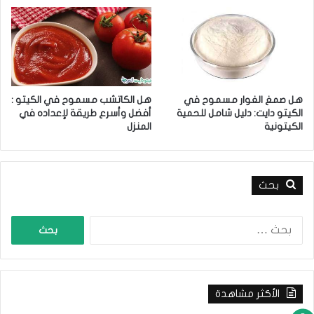
ض
ل
5
ب
د
ا
ئ
هل صمغ الغوار مسموح في
هل الكاتشب مسموح في الكيتو :
ل
الكيتو دايت: دليل شامل للحمية
أفضل وأسرع طريقة لإعداده في
م
الكيتونية
المنزل
م
ي
ز
ة
بحث
ا
ل
ب
ح
ث
الأكثر مشاهدة
ع
ن