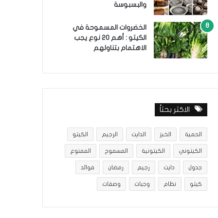
والبسبوسة
الخضروات المسموحة في
الكيتو : أهم 20 نوع يجب
الاهتمام بتناولهم
الاكثر بحثاً
الحمية
الخبز
الدايت
الرجيم
الكيتو
الكيتوني
الكيتونية
المسموح
الممنوع
جدول
دايت
رجيم
رمضان
فوائد
كيتو
نظام
وجبات
وصفات