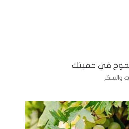
مسموح في حميتك
ت والسكر