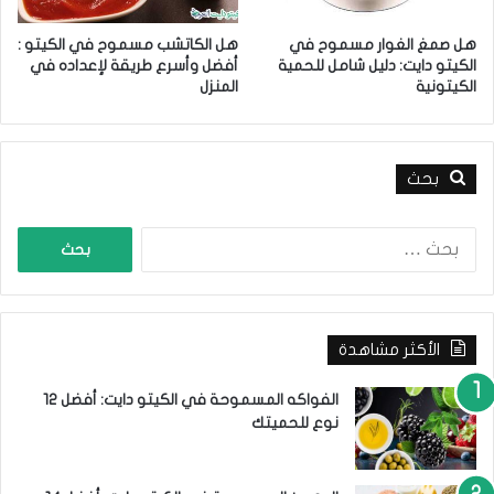
ر
ة
هل صمغ الغوار مسموح في
هل الكاتشب مسموح في الكيتو :
ا
الكيتو دايت: دليل شامل للحمية
أفضل وأسرع طريقة لإعداده في
ل
الكيتونية
المنزل
و
ز
ن
ب
بحث
د
و
ا
ن
ل
ج
ب
و
ح
ع
ث
الأكثر مشاهدة
ع
ن
:
الفواكه المسموحة في الكيتو دايت: أفضل 12
نوع للحميتك