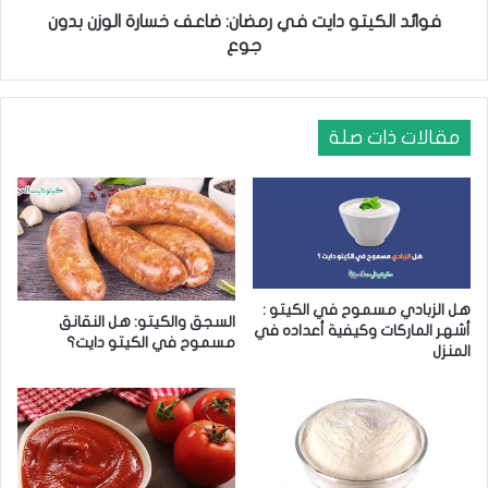
:
ت
فوائد الكيتو دايت في رمضان: ضاعف خسارة الوزن بدون
أ
و
جوع
ف
د
ض
ا
ل
ي
3
ت
مقالات ذات صلة
أ
ف
ن
ي
و
ر
ا
م
ع
ض
ص
ا
ح
ن
هل الزبادي مسموح في الكيتو :
ي
:
السجق والكيتو: هل النقانق
أشهر الماركات وكيفية أعداده في
ة
ض
مسموح في الكيتو دايت؟
المنزل
ا
ع
ف
خ
س
ا