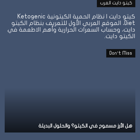
كيتو دايت العرب
كيتو دايت | نظام الحمية الكيتونية Ketogenic
Diet، الموقع العربي الأول للتعريف بنظام الكيتو
دايت، وحساب السعرات الحرارية وأهم الاطعمة في
الكيتو دايت.
Don’t Miss
نظام
نظ
الطيبات:
ال
علامة
ال
الشبع
ف
وإمتى
ال
توقف
وإ
الأكل؟
تل
نظام الطيبات: علامة الشبع وإمتى توقف الأكل؟
ن