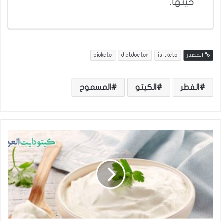
حينها.
المصدر
isitketo
dietdoctor
bioketo
الفطر
الكيتو
المسموح
ا
ل
ق
ش
ط
ة
ف
ي
ا