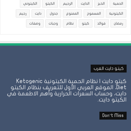
الحمية
الخبز
الدايت
الرجيم
الكيتو
الكيتوني
الكيتونية
المسموح
الممنوع
جدول
دايت
رجيم
رمضان
فوائد
كيتو
نظام
وجبات
وصفات
كيتو دايت العرب
كيتو دايت | نظام الحمية الكيتونية Ketogenic
Diet، الموقع العربي الأول للتعريف بنظام الكيتو
دايت، وحساب السعرات الحرارية وأهم الاطعمة في
الكيتو دايت.
Don’t Miss
نظام
نظ