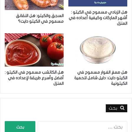
ا
ق
ل
ر
هل الزبادي مسموح في الكيتو :
ا
ع
السجق والكيتو: هل النقانق
أشهر الماركات وكيفية أعداده في
س
م
مسموح في الكيتو دايت؟
المنزل
ت
س
خ
م
د
و
ا
ح
م
ف
ا
ي
ت
ا
ل
هل صمغ الغوار مسموح في
هل الكاتشب مسموح في الكيتو :
ك
الكيتو دايت: دليل شامل للحمية
أفضل وأسرع طريقة لإعداده في
ي
الكيتونية
المنزل
ت
و
د
ا
بحث
ي
ت
ا
؟
ل