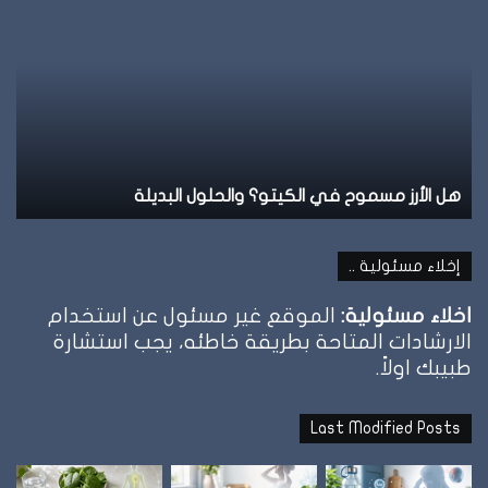
الطيبات:
ال
علامة
ال
الشبع
ف
وإمتى
ال
توقف
وإ
الأكل؟
تل
نظام الطيبات: علامة الشبع وإمتى توقف الأكل؟
ن
إخلاء مسئولية ..
اخلاء مسئولية:
الموقع غير مسئول عن استخدام
الارشادات المتاحة بطريقة خاطئه، يجب استشارة
طبيبك اولاً.
Last Modified Posts