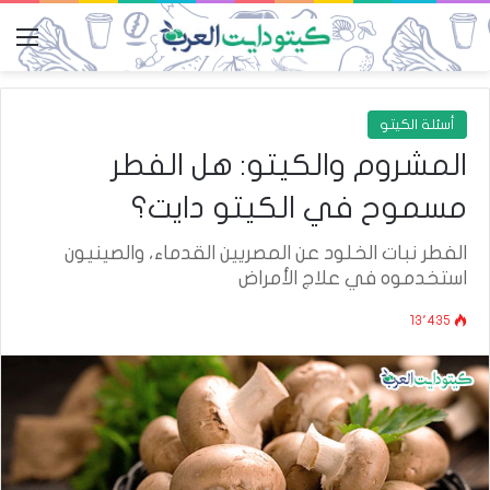
الق
أسئلة الكيتو
المشروم والكيتو: هل الفطر
مسموح في الكيتو دايت؟
الفطر نبات الخلود عن المصريين القدماء، والصينيون
استخدموه في علاج الأمراض
13٬435