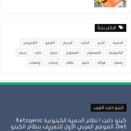
الاكثر بحثاً
الحمية
الخبز
الدايت
الرجيم
الكيتو
الكيتوني
الكيتونية
المسموح
الممنوع
جدول
دايت
رجيم
رمضان
فوائد
كيتو
نظام
وجبات
وصفات
كيتو دايت العرب
كيتو دايت | نظام الحمية الكيتونية Ketogenic
Diet، الموقع العربي الأول للتعريف بنظام الكيتو