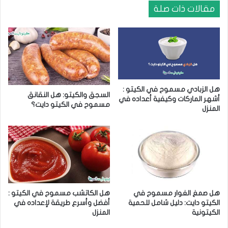
ف
ي
مقالات ذات صلة
ض
م
ل
ر
5
ح
ب
ل
د
ة
ا
ا
ئ
ل
هل الزبادي مسموح في الكيتو :
ل
ك
السجق والكيتو: هل النقانق
أشهر الماركات وكيفية أعداده في
ل
ي
مسموح في الكيتو دايت؟
المنزل
ل
ت
ح
و
م
د
ي
ا
ة
ي
ا
ت
ل
ك
هل صمغ الغوار مسموح في
هل الكاتشب مسموح في الكيتو :
ي
الكيتو دايت: دليل شامل للحمية
أفضل وأسرع طريقة لإعداده في
ت
الكيتونية
المنزل
و