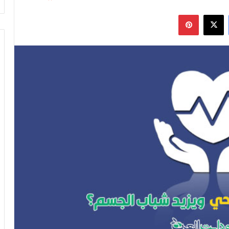
فيسبوك
‫X
بينتيريست