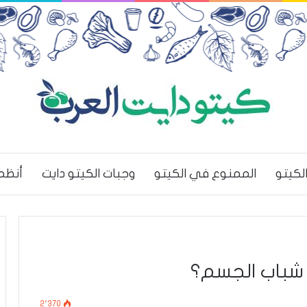
لكيتو
الممنوع في الكيتو
وجبات الكيتو دايت
أنظم
 شباب الجسم؟
2٬370