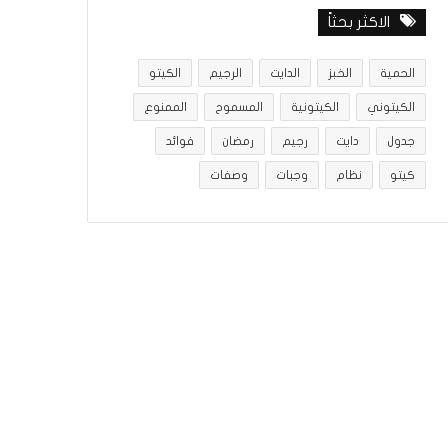
الاكثر بحثاً
الحمية
الخبز
الدايت
الرجيم
الكيتو
الكيتوني
الكيتونية
المسموح
الممنوع
جدول
دايت
رجيم
رمضان
فوائد
كيتو
نظام
وجبات
وصفات