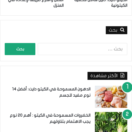
م
ل
الكيتونية
المنزل
و
ح
ح
م
ب
ي
ه
ت
بحث
ك
ا
ل
ب
ح
ث
الأكثر مشاهدة
ع
ن
:
الدهون المسموحة في الكيتو دايت: أفضل 14
نوع مفيد للجسم
الخضروات المسموحة في الكيتو : أهم 20 نوع
يجب الاهتمام بتناولهم