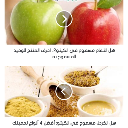
ل
ا
ل
ت
ف
ا
ح
م
س
هل التفاح مسموح في الكيتو؟.. اعرف المنتج الوحيد
م
المسموح به
و
ح
ه
ف
ل
ي
ا
ا
ل
ل
خ
ك
ر
ي
د
ت
ل
و
م
؟
س
هل الخردل مسموح في الكيتو: أفضل 4 أنواع لحميتك
.