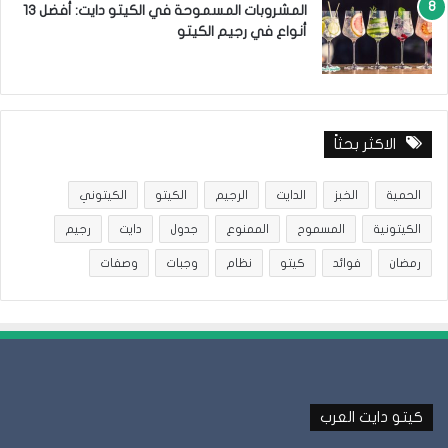
المشروبات المسموحة في الكيتو دايت: أفضل 13
أنواع في رجيم الكيتو
الاكثر بحثاً
الحمية
الخبز
الدايت
الرجيم
الكيتو
الكيتوني
الكيتونية
المسموح
الممنوع
جدول
دايت
رجيم
رمضان
فوائد
كيتو
نظام
وجبات
وصفات
كيتو دايت العرب