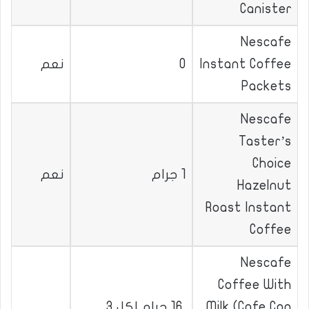
Canister
Nescafe
Instant Coffee
0
نعم
Packets
Nescafe
Taster’s
Choice
1 جرام
نعم
Hazelnut
Roast Instant
Coffee
Nescafe
Coffee With
Milk (Cafe Con
16 جرام لكل 3