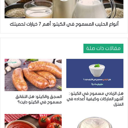
ت
ل
و
ح
:
ل
أ
ي
أنواع الحليب المسموح في الكيتو: أهم 7 خيارات لحميتك
ف
ب
ض
ا
ل
ل
ط
م
مقالات ذات صلة
ر
س
ي
م
ق
و
ة
ح
ل
ف
ل
ي
ح
ا
هل الزبادي مسموح في الكيتو :
ف
ل
السجق والكيتو: هل النقانق
أشهر الماركات وكيفية أعداده في
ا
ك
مسموح في الكيتو دايت؟
المنزل
ظ
ي
ع
ت
ل
و
ى
: