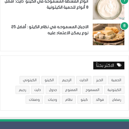
أنواع القشطة المسموحة في الكيتو دايت: أفضل
8 أنواع للحمية الكيتونية
الاجبان المسموحه في نظام الكيتو : أفضل 25
نوع يمكن الاعتماد عليه
الاكثر بحثاً
الحمية
الخبز
الدايت
الرجيم
الكيتو
الكيتوني
الكيتونية
المسموح
الممنوع
جدول
دايت
رجيم
رمضان
فوائد
كيتو
نظام
وجبات
وصفات