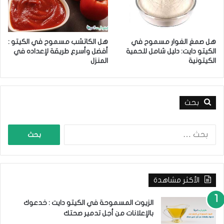
ح
أ
م
ه
ي
م
ت
7
هل صمغ الغوار مسموح في
هل الكاتشب مسموح في الكيتو :
ك
خ
الكيتو دايت: دليل شامل للحمية
أفضل وأسرع طريقة لإعداده في
ي
الكيتونية
المنزل
ا
ر
ا
ت
بحث
ل
ح
ا
م
ل
ي
ب
ت
ح
ك
ث
الأكثر مشاهدة
ع
ن
:
الزيوت المسموحة في الكيتو دايت : خدعوك
بالإعلانات من أجل تدمير صحتك