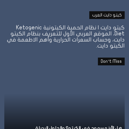
كيتو دايت العرب
كيتو دايت | نظام الحمية الكيتونية Ketogenic
Diet، الموقع العربي الأول للتعريف بنظام الكيتو
دايت، وحساب السعرات الحرارية وأهم الاطعمة في
الكيتو دايت.
Don’t Miss
نظام
ن
الطيبات:
ا
علامة
ا
الشبع
ف
وإمتى
ا
توقف
و
الأكل؟
ت
نظام الطيبات: علامة الشبع وإمتى توقف الأكل؟