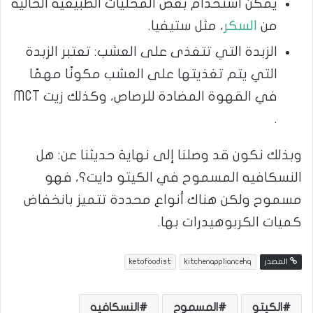
يمكن استخدام بعض المُحليات الطبيعية الخالية
من
السكر
، مثل ستيفيا.
الزبدة التي تتغذى على العشب: تعتبر الزبدة
التي يتم تغذيتها على العشب مكونًا مهمًا
في القهوة المضادة للرصاص، وكذلك زيت MCT
.
وبذلك نكون قد وصلنا إلى نهاية حديثنا عن: هل
النسكافيه المسموح في الكيتو دايت؟، فهو
مسموح ولكن هناك أنواع محددة تتميز بانخفاض
كميات الكربوهيدرات بها.
المصدر
kitchenappliancehq
ketofoodist
الكيتو
المسموح
النسكافيه