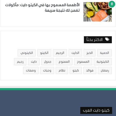
الأطعمة المسموح بها في الكيتو دايت: مأكولات
تضمن لك نتيجة سريعة
الاكثر بحثاً
الحمية
الخبز
الدايت
الرجيم
الكيتو
الكيتوني
الكيتونية
المسموح
الممنوع
جدول
دايت
رجيم
رمضان
فوائد
كيتو
نظام
وجبات
وصفات
كيتو دايت العرب