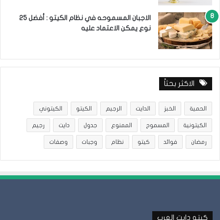
الاجبان المسموحه في نظام الكيتو : أفضل 25
نوع يمكن الاعتماد عليه
الاكثر بحثاً
الحمية
الخبز
الدايت
الرجيم
الكيتو
الكيتوني
الكيتونية
المسموح
الممنوع
جدول
دايت
رجيم
رمضان
فوائد
كيتو
نظام
وجبات
وصفات
كيتو دايت العرب