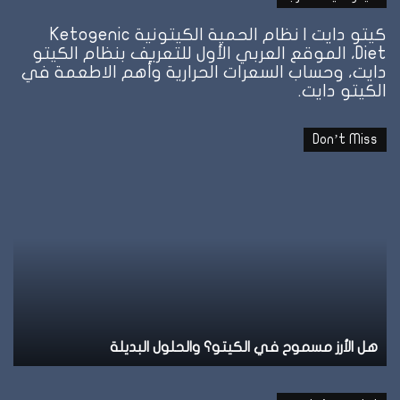
كيتو دايت | نظام الحمية الكيتونية Ketogenic
Diet، الموقع العربي الأول للتعريف بنظام الكيتو
دايت، وحساب السعرات الحرارية وأهم الاطعمة في
الكيتو دايت.
Don’t Miss
هل
نظ
الأرز
ال
مسموح
عل
في
ال
الكيتو؟
وإ
والحلول
تو
البديلة
ال
هل الأرز مسموح في الكيتو؟ والحلول البديلة
ن