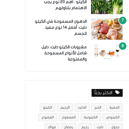
الكيتو : أهم 20 نوع يجب
الاهتمام بتناولهم
الدهون المسموحة في الكيتو
دايت: أفضل 14 نوع مفيد
للجسم
مشروبات الكيتو دايت: دليل
شامل للأنواع المسموحة
والممنوعة
الاكثر بحثاً
الحمية
الخبز
الدايت
الرجيم
الكيتو
الكيتوني
الكيتونية
المسموح
الممنوع
جدول
دايت
رجيم
رمضان
فوائد