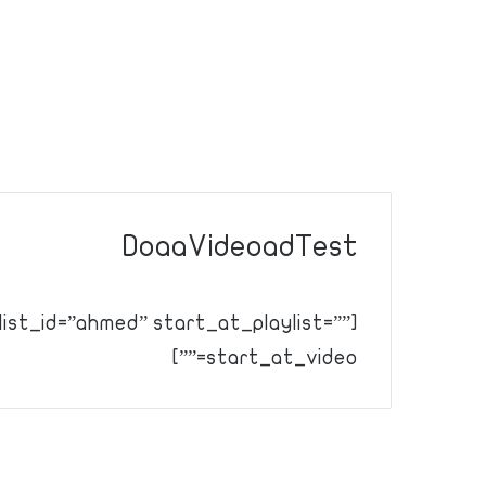
DoaaVideoadTest
list_id=”ahmed” start_at_playlist=””
start_at_video=””]