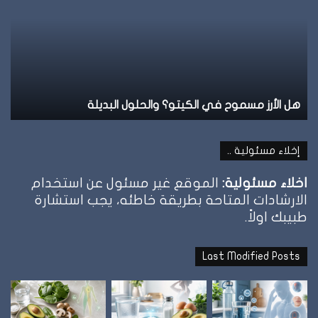
علامة
الشبع
وإمتى
توقف
الأكل؟
 البديلة
نظام الطيبات: علامة الشبع وإمتى توقف
إخلاء مسئولية ..
اخلاء مسئولية:
الموقع غير مسئول عن استخدام
الارشادات المتاحة بطريقة خاطئه، يجب استشارة
طبيبك اولاً.
Last Modified Posts