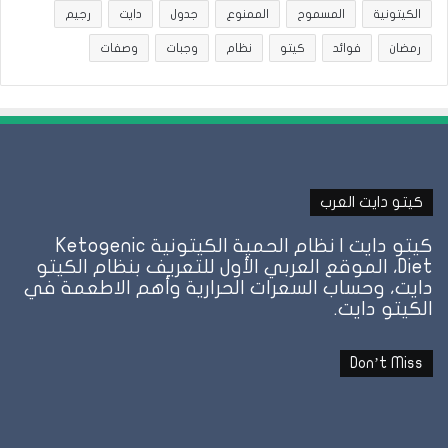
الكيتونية
المسموح
الممنوع
جدول
دايت
رجيم
رمضان
فوائد
كيتو
نظام
وجبات
وصفات
كيتو دايت العرب
كيتو دايت | نظام الحمية الكيتونية Ketogenic
Diet، الموقع العربي الأول للتعريف بنظام الكيتو
دايت، وحساب السعرات الحرارية وأهم الاطعمة في
الكيتو دايت.
Don’t Miss
نظام
الطيبات: