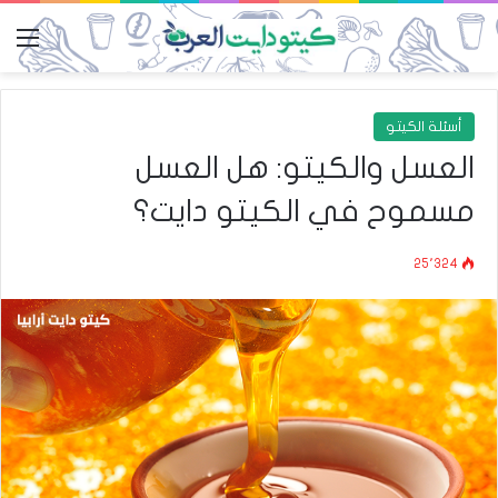
الق
أسئلة الكيتو
العسل والكيتو: هل العسل
مسموح في الكيتو دايت؟
25٬324