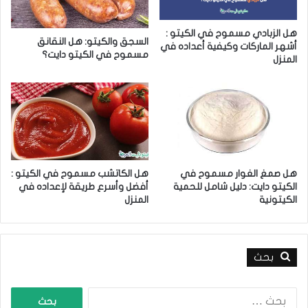
ل
ب
خ
و
هل الزبادي مسموح في الكيتو :
س
ط
السجق والكيتو: هل النقانق
أشهر الماركات وكيفية أعداده في
ا
ر
مسموح في الكيتو دايت؟
المنزل
ر
ق
ة
ع
ا
ل
ل
ا
و
ج
ز
ا
ن
ل
؟
إ
هل صمغ الغوار مسموح في
هل الكاتشب مسموح في الكيتو :
س
الكيتو دايت: دليل شامل للحمية
أفضل وأسرع طريقة لإعداده في
ه
الكيتونية
المنزل
ا
ل
ا
ل
بحث
ك
ي
ا
ت