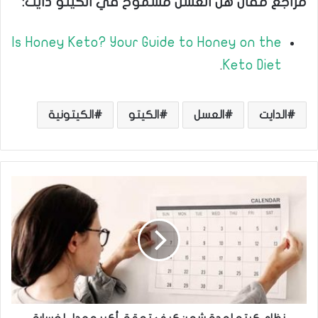
مراجع مقال هل العسل مسموح في الكيتو دايت:
Is Honey Keto? Your Guide to Honey on the
.
Keto Diet
الدايت
العسل
الكيتو
الكيتونية
ن
ظ
ا
م
ك
ي
ت
و
ل
م