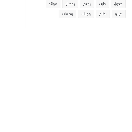
جدول
دايت
رجيم
رمضان
فوائد
كيتو
نظام
وجبات
وصفات