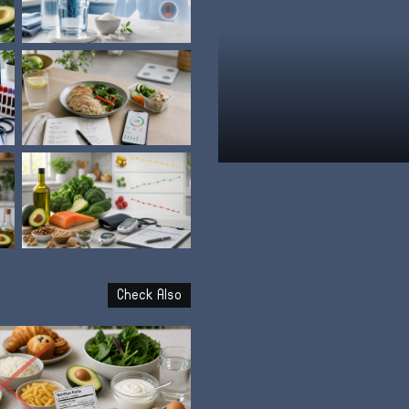
علامة
الشبع
وإمتى
توقف
الأكل؟
نظام الطيبات: علامة الشبع وإ
Check Also