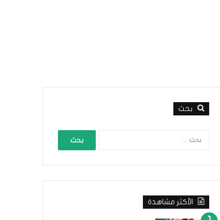
بحث
ا
ل
ب
ح
ث
ع
ن
الأكثر مشاهدة
: