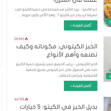
خبز الكيتو – يريد الكثير من مستخدمي حمية الكيتو دايت
معرفة اين يباع خبز الكيتو ؟.. وهذا الأمر يكون مهما…
و
أكمل القراءة »
26٬652
الخبز الكيتوني: مكوناته وكيف
تصنعه وأهم الأنواع
الخبز الكيتوني – يرغب الجميع ممن يتبعون حمية الكيتو
دايت في الحصول على خبز كيتوني صديق للحمية
الكيتونية، ويراعى انخفاض…
و
أكمل القراءة »
44٬705
بديل الخبز في الكيتو: 5 خيارات