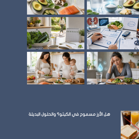
الأكل
في
المطاعم
وإزاي
تلتزم
متى توقف الأكل؟
نظام الطيبات: 
هل الأرز مسموح في الكيتو؟ والحلول البديلة