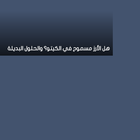
مسموح
في
الكيتو؟
والحلول
البديلة
هل الأرز مسموح في الكيتو؟ والحلول البديلة