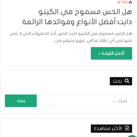
12٬741
هل الخس مسموح في الكيتو
دايت:أفضل الأنواع وفوائدها الرائعة
هل الخس مسموح في الكيتو دايت: الخس أحد الخضروات التي لا غني
عنها في أي نظام غذائي، فهو متوفر في…
أكمل القراءة »
بحث
ا
ل
ب
ح
ث
الأكثر مشاهدة
ع
ن