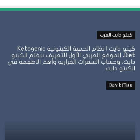
كيتو دايت العرب
كيتو دايت | نظام الحمية الكيتونية Ketogenic
Diet، الموقع العربي الأول للتعريف بنظام الكيتو
دايت، وحساب السعرات الحرارية وأهم الاطعمة في
الكيتو دايت.
Don’t Miss
هل
نظ
الأرز
ال
مسموح
عل
في
ال
الكيتو؟
وإ
والحلول
تو
البديلة
ال