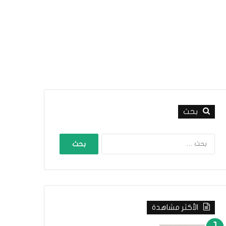
بحث
ا
ل
ب
ح
ث
ع
ن
الأكثر مشاهدة
: