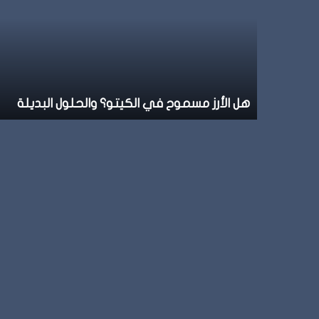
مسموح
في
الكيتو؟
والحلول
البديلة
هل الأرز مسموح في الكيتو؟ والحلول البديلة