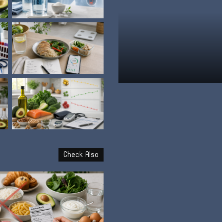
علامة
الشبع
وإمتى
توقف
الأكل؟
نظام الطيبات: علامة الشبع وإ
Check Also