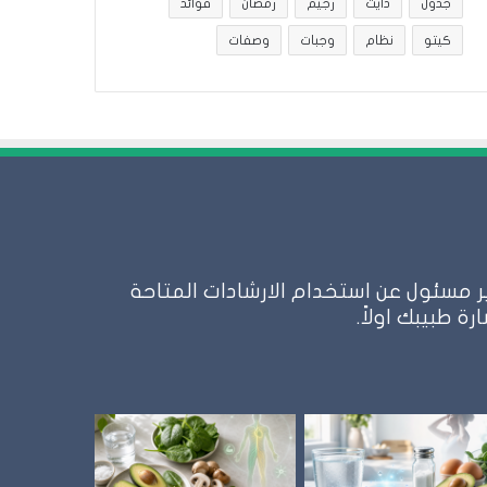
جدول
دايت
رجيم
رمضان
فوائد
كيتو
نظام
وجبات
وصفات
 مسئول عن استخدام الارشادات المتاحة
 طبيبك اولاً.
نظام
الطيبات: