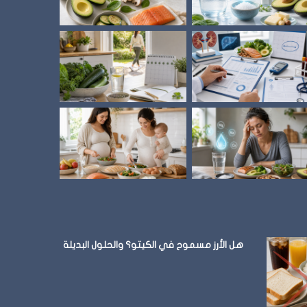
الأكل
في
المطاعم
وإزاي
تلتزم
متى توقف الأكل؟
نظام الطيبات: 
هل الأرز مسموح في الكيتو؟ والحلول البديلة