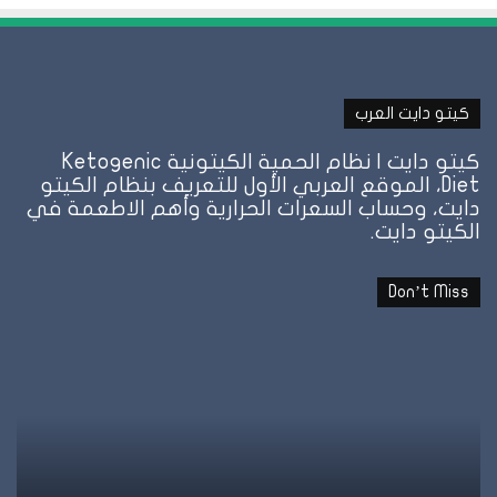
كيتو دايت العرب
كيتو دايت | نظام الحمية الكيتونية Ketogenic
Diet، الموقع العربي الأول للتعريف بنظام الكيتو
دايت، وحساب السعرات الحرارية وأهم الاطعمة في
الكيتو دايت.
Don’t Miss
هل
نظ
الأرز
ال
مسموح
عل
في
ال
الكيتو؟
وإ
والحلول
تو
البديلة
ال