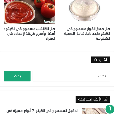
ل
ف
ب
ي
ع
ا
ل
ل
ي
م
ه
ن
هل صمغ الغوار مسموح في
هل الكاتشب مسموح في الكيتو :
ا
ز
الكيتو دايت: دليل شامل للحمية
أفضل وأسرع طريقة لإعداده في
ل
الكيتونية
المنزل
بحث
ا
ل
ب
ح
ث
الأكثر مشاهدة
ع
ن
:
الدقيق المسموح في الكيتو: 7 أنواع مميزة في