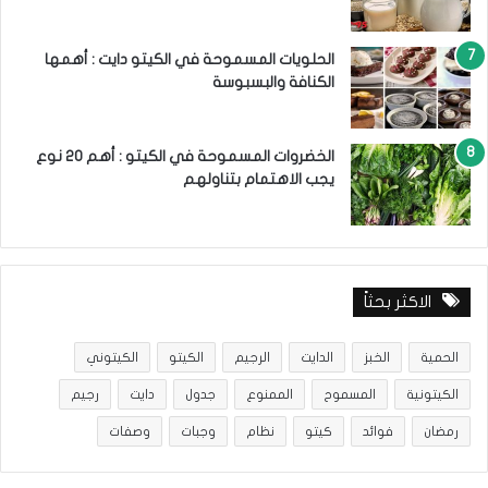
الحلويات المسموحة في الكيتو دايت : أهمها
الكنافة والبسبوسة
الخضروات المسموحة في الكيتو : أهم 20 نوع
يجب الاهتمام بتناولهم
الاكثر بحثاً
الحمية
الخبز
الدايت
الرجيم
الكيتو
الكيتوني
الكيتونية
المسموح
الممنوع
جدول
دايت
رجيم
رمضان
فوائد
كيتو
نظام
وجبات
وصفات