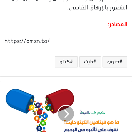
الشعور بالإرهاق القاسي.
المصادر:
https://amzn.to/
حبوب
دايت
كيتو
م
ا
ه
و
ف
ي
ت