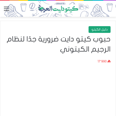
الق
دليل الكيتو
حبوب كيتو دايت ضرورية جدًا لنظام
الرجيم الكيتوني
17٬990