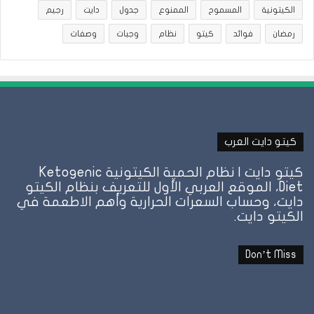
الكيتونية
المسموح
الممنوع
جدول
دايت
رجيم
رمضان
فوائد
كيتو
نظام
وجبات
وصفات
كيتو دايت العرب
كيتو دايت | نظام الحمية الكيتونية Ketogenic
Diet، الموقع العربي الأول للتعريف بنظام الكيتو
دايت، وحساب السعرات الحرارية وأهم الاطعمة في
الكيتو دايت.
Don’t Miss
نظام
نظ
الطيبات:
ال