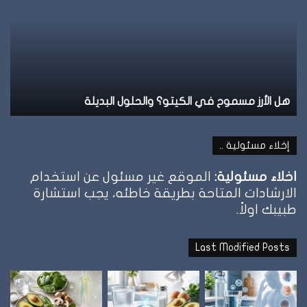
علامة
ال
الشبع
ف
وإمتى
ال
توقف
وإ
الأكل؟
تل
نظام الطيبات: علامة الشبع وإمتى توقف الأكل؟
ن
إخلاء مسئولية ..
اخلاء مسئولية:
الموقع غير مسئول عن استخدام
الارشادات المتاحة بطريقة خاطئه، يجب استشارة
طبيبك اولاً.
Last Modified Posts