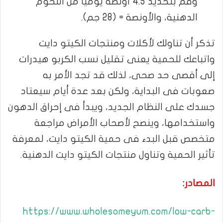
وقم بتحديد 4.5 أونصة يوميا من اللحوم
الدهنية، والأونصة = (28 جم).
تذكر أن تناولك لأكلات ومنتجات الكيتو دايت
واتباعك للحمية يعنى تقليل نسب الكربو هيدرات
إلى أقصى حد صحى، لذلك قد تجد الأمر به
صعوبات فى البداية، ولكن بعد عدة أيام سيعتاد
جسدك على النظام الجديد، ويبدأ فى إحراق الدهون
واستخدامها، وينصح لأصحاب الأمراض مراجعة
متخصص قبل البدء فى حمية الكيتو دايت، لمعرفة
تأثير الحمية وتناول منتجات الكيتو دايت الدهنية.
المصادر
:
https://www.wholesomeyum.com/low-carb-