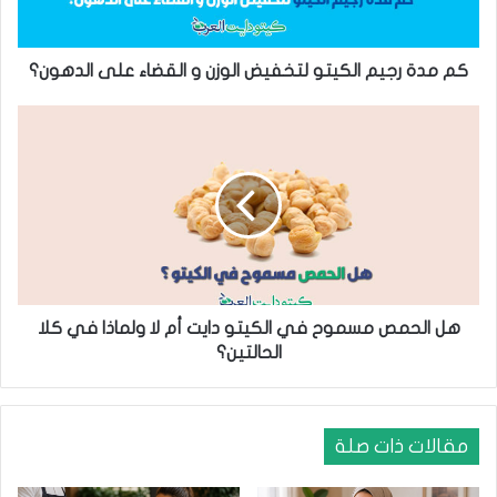
ي
م
ا
كم مدة رجيم الكيتو لتخفيض الوزن و القضاء على الدهون؟
ل
ك
ه
ي
ل
ت
ا
و
ل
ل
ح
ت
م
خ
ص
ف
م
ي
س
ض
م
هل الحمص مسموح في الكيتو دايت أم لا ولماذا في كلا
ا
و
الحالتين؟
ل
ح
و
ف
ز
ي
ن
ا
مقالات ذات صلة
و
ل
ا
ك