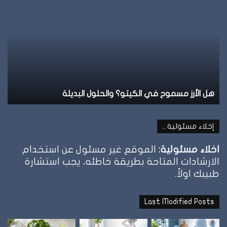
الطيبات:
ا
علامة
ا
الشبع
ف
وإمتى
ا
توقف
و
الأكل؟
ت
نظام الطيبات: علامة الشبع وإمتى توقف الأكل؟
إخلاء مسئولية ..
اخلاء مسئولية:
الموقع غير مسئول عن استخدام
الارشادات المتاحة بطريقة خاطئه، يجب استشارة
طبيبك اولاً.
Last Modified Posts