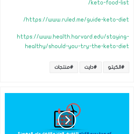
keto-food-list/
https://www.ruled.me/guide-keto-diet/
https://www.health.harvard.edu/staying-
healthy/should-you-try-the-keto-diet
الكيتو
دايت
منتجات
ك
م
م
د
ة
ر
ج