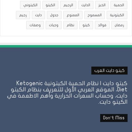
الحمية
الخبز
الدايت
الرجيم
الكيتو
الكيتوني
الكيتونية
المسموح
الممنوع
جدول
دايت
رجيم
رمضان
فوائد
كيتو
نظام
وجبات
وصفات
كيتو دايت العرب
كيتو دايت | نظام الحمية الكيتونية Ketogenic
Diet، الموقع العربي الأول للتعريف بنظام الكيتو
دايت، وحساب السعرات الحرارية وأهم الاطعمة في
الكيتو دايت.
Don’t Miss
نظام
ن