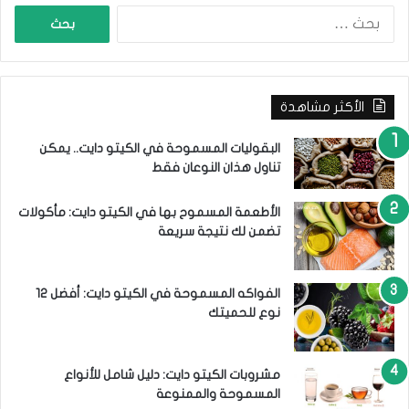
ا
ا
ا
ل
ل
ب
ح
ح
ا
ث
ل
الأكثر مشاهدة
ع
ت
ن
ي
:
البقوليات المسموحة في الكيتو دايت.. يمكن
ن
تناول هذان النوعان فقط
؟
الأطعمة المسموح بها في الكيتو دايت: مأكولات
تضمن لك نتيجة سريعة
الفواكه المسموحة في الكيتو دايت: أفضل 12
نوع للحميتك
مشروبات الكيتو دايت: دليل شامل للأنواع
المسموحة والممنوعة