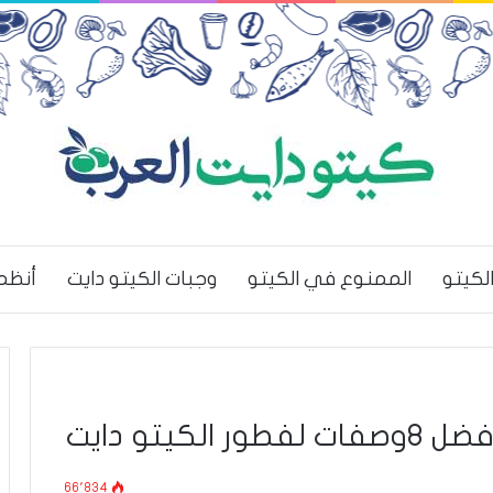
لكيتو
الممنوع في الكيتو
وجبات الكيتو دايت
أنظم
يتو دايت
66٬834