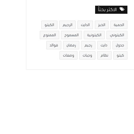
الاكثر بحثاً
الحمية
الخبز
الدايت
الرجيم
الكيتو
الكيتوني
الكيتونية
المسموح
الممنوع
جدول
دايت
رجيم
رمضان
فوائد
كيتو
نظام
وجبات
وصفات