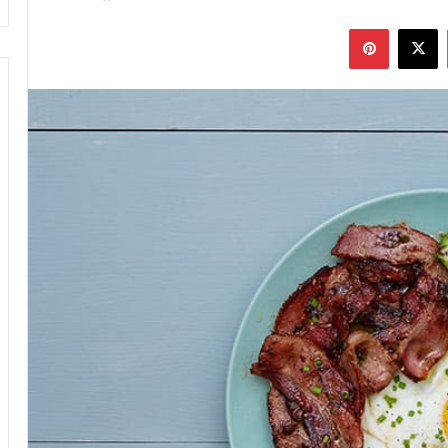
فيسبوك
‫X
بينتيريست