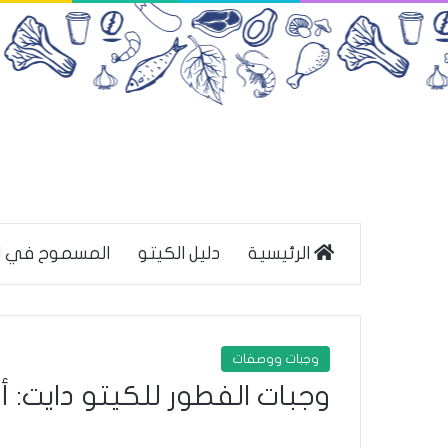
الرئيسية
دليل الكيتو
المسموح في ا
وجبات ووصفات
وجبات الفطور للكيتو دايت: أفضل 8وصفات لفطور الك