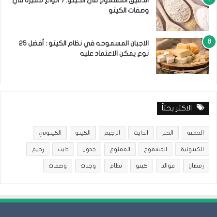
الدقيق المسموح في الكيتو: 7 أنواع مميزة في
وصفات الكيتو
الاجبان المسموحه في نظام الكيتو : أفضل 25
نوع يمكن الاعتماد عليه
الاكثر بحثاً
الحمية
الخبز
الدايت
الرجيم
الكيتو
الكيتوني
الكيتونية
المسموح
الممنوع
جدول
دايت
رجيم
رمضان
فوائد
كيتو
نظام
وجبات
وصفات