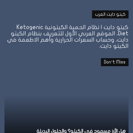
كيتو دايت العرب
كيتو دايت | نظام الحمية الكيتونية Ketogenic
Diet، الموقع العربي الأول للتعريف بنظام الكيتو
دايت، وحساب السعرات الحرارية وأهم الاطعمة في
الكيتو دايت.
Don’t Miss
نظام
نظ
الطيبات:
ال
علامة
ال
الشبع
ف
وإمتى
ال
توقف
وإ
الأكل؟
تل
نظام الطيبات: علامة الشبع وإمتى توقف الأكل؟
ن