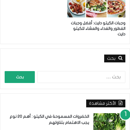
ل
ن
ك
و
ي
ا
ت
ع
وجبات الكيتو دايت: أفضل وجبات
و
الفطور والغداء والعشاء للكيتو
ص
دايت
د
ح
ا
ي
ي
ة
ت
بحث
ا
ل
ب
ح
ث
الأكثر مشاهدة
ع
ن
:
الخضروات المسموحة في الكيتو : أهم 20 نوع
يجب الاهتمام بتناولهم