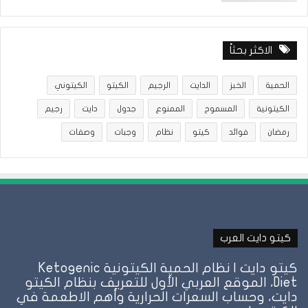
الاكثر بحثاً
الحمية
الخبز
الدايت
الرجيم
الكيتو
الكيتوني
الكيتونية
المسموح
الممنوع
جدول
دايت
رجيم
رمضان
فوائد
كيتو
نظام
وجبات
وصفات
كيتو دايت العرب
كيتو دايت | نظام الحمية الكيتونية Ketogenic
Diet، الموقع العربي الأول للتعريف بنظام الكيتو
دايت، وحساب السعرات الحرارية وأهم الاطعمة في