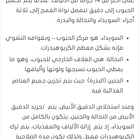
على أكثر من 14 جرامًا من الألياف، عندما يتم تكسير
الحبوب إلى دقيق تنفصل نواة القمح إلى ثلاثة
أجزاء: السويداء والنخالة والبذرة.
السويداء: هو مركز الحبوب – وبقوامه النشوي
فإنه يشكل معظم الكربوهيدرات.
النخالة: هي الغلاف الخارجي للحبوب، وهو ما
يعطي الحبوب نسيجها ولونها وأليافها.
الجنين (البذرة): حيث يتم تخزين جميع العناصر
الغذائية فيه.
وعند استخلاص الدقيق الأبيض، يتم تجريد الدقيق
الأبيض من النخالة والجنين، يتكون بالكامل من
السويداء، إذ يتم إزالة الألياف والمغذيات، يتم ترك
الكربوهيدرات فقط، ولذلك تكون مدة الصلاحية