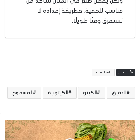
ولكن يفضل صنع في المنزل للتأكد من
مناسب للحمية، فطريقة إعداده لا
تستغرق وقتًا طويلًا.
المصدر
perfectketo
الدقيق
الكيتو
الكيتونية
المسموح
ح
م
ي