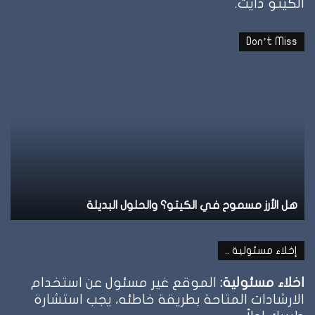
الكيتو دايت.
Don’t Miss
نظام
نظ
الطيبات:
ال
علامة
ال
الشبع
ف
وإمتى
ال
توقف
وإ
الأكل؟
تل
نظام الطيبات: علامة الشبع وإمتى توقف الأكل؟
ن
إخلاء مسئولية ..
اخلاء مسئولية:
الموقع غير مسئول عن استخدام
الارشادات المتاحة بطريقة خاطئه، يجب استشارة