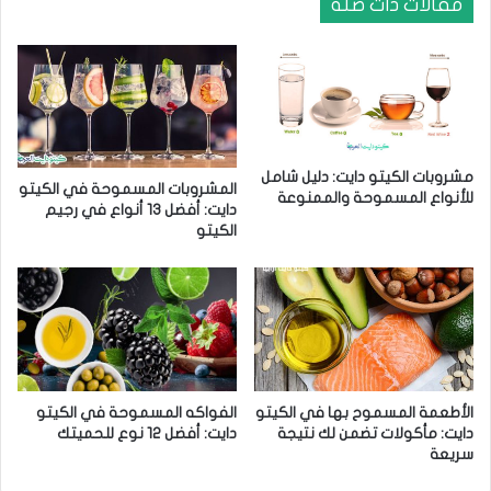
ل
ت
مقالات ذات صلة
ك
خ
ي
س
ت
ي
و
س
ه
م
و
ف
ا
ي
مشروبات الكيتو دايت: دليل شامل
ل
د
المشروبات المسموحة في الكيتو
للأنواع المسموحة والممنوعة
أ
ة
دايت: أفضل 13 أنواع في رجيم
ف
أ
الكيتو
ض
م
ل
م
؟
ض
ر
ة
ل
ل
الأطعمة المسموح بها في الكيتو
الفواكه المسموحة في الكيتو
ح
دايت: مأكولات تضمن لك نتيجة
دايت: أفضل 12 نوع للحميتك
م
سريعة
ي
ة