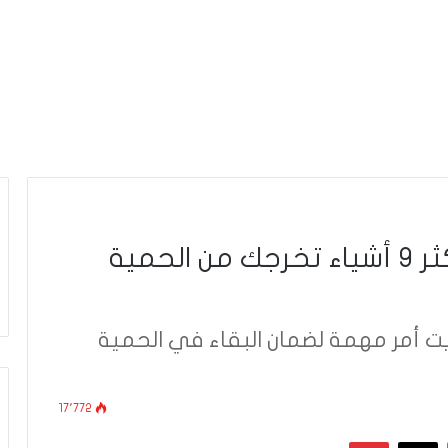
الممنوع في الكيتو دايت: أكثر 9 أشياء تخرجك من الحمية
ت أمر مهمة لضمان البقاء في الحمية
17٬772
فيسبوك
‫X
بينتيريست