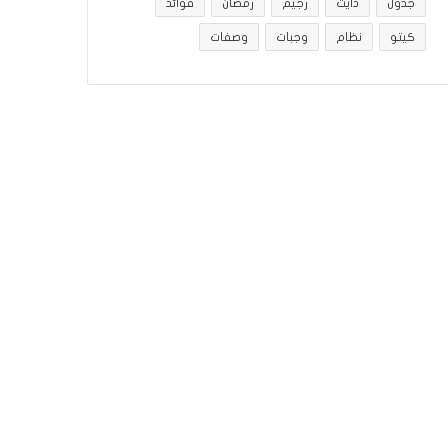
جدول
دايت
رجيم
رمضان
فوائد
كيتو
نظام
وجبات
وصفات